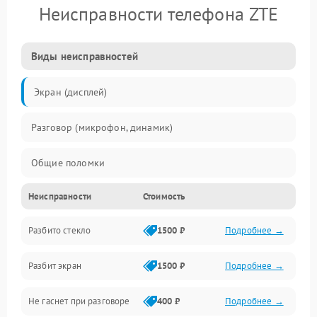
Неисправности телефона ZTE
Виды неисправностей
Экран (дисплей)
Разговор (микрофон, динамик)
Общие поломки
Неисправности
Стоимость
Проблемы связи
Разбито стекло
1500 ₽
Подробнее →
Камеры
Разбит экран
1500 ₽
Подробнее →
Проблемы с дисплеем и сенсором
Не гаснет при разговоре
400 ₽
Подробнее →
Зарядка