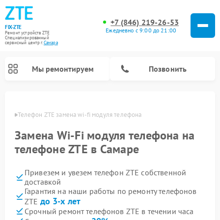
+7 (846) 219-26-53
FIX-ZTE
Ежедневно с 9:00 до 21:00
Ремонт устройств ZTE
Специализированный
cервисный центр г.
Самара
Мы ремонтируем
Позвонить
амаре
Телефон ZTE замена wi-fi модуля телефона
Замена Wi-Fi модуля телефона на
телефоне ZTE в Самаре
Привезем и увезем телефон ZTE собственной
доставкой
Гарантия на наши работы по ремонту телефонов
до 3-х лет
ZTE
Срочный ремонт телефонов ZTE в течении часа