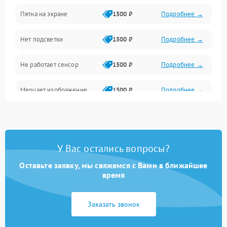
Пятна на экране
1500 ₽
Подробнее →
Проблемы с питанием, зарядкой и аккумулятором
Нет подсветки
1500 ₽
Подробнее →
Проблемы с работой системы, корпусом и другие
Не работает сенсор
1500 ₽
Подробнее →
Мерцает изображение
1500 ₽
Подробнее →
Не работает 3D Touch
2400 ₽
Подробнее →
Не работает Face ID
4000 ₽
Подробнее →
У Вас остались вопросы?
Оставьте заявку, мы свяжемся с Вами в ближайшее
время
Заказать звонок