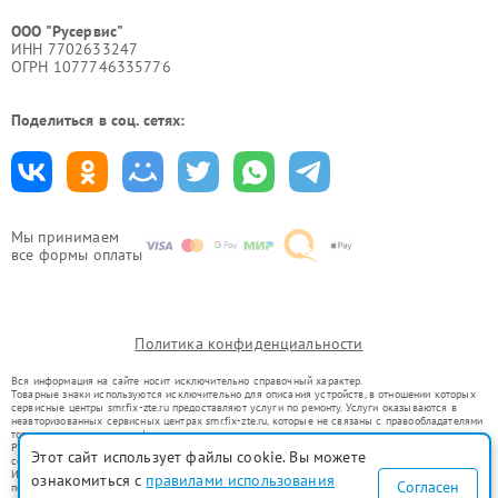
ООО "Русервис"
ИНН 7702633247
ОГРН 1077746335776
Поделиться в соц. сетях:
Мы принимаем
все формы оплаты
Политика конфиденциальности
Вся информация на сайте носит исключительно справочный характер.
Товарные знаки используются исключительно для описания устройств, в отношении которых
сервисные центры smr.fix-zte.ru предоставляют услуги по ремонту. Услуги оказываются в
неавторизованных сервисных центрах smr.fix-zte.ru, которые не связаны с правообладателями
товарных знаков или их официальными представителями.
Ремонт осуществляется для устройств, уже введенных в гражданский оборот в соответствии
Этот сайт использует файлы cookie. Вы можете
со статьей 1487 ГК РФ.
Использование товарных знаков не преследует цели индивидуализации услуг или введения
ознакомиться с
правилами использования
Согласен
потребителей в заблуждение, а служит для информирования о предоставляемых услугах по