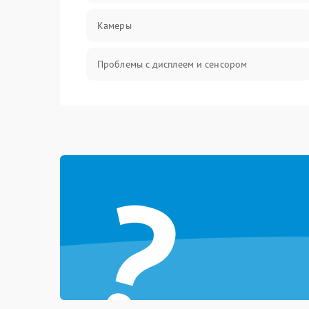
Камеры
Проблемы с дисплеем и сенсором
Зарядка
Проблемы с питанием, зарядкой и
аккумулятором
?
Проблемы с работой системы, корпусом и
другие