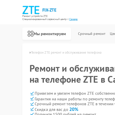
FIX-ZTE
Ремонт устройств ZTE
Специализированный cервисный центр г.
Самара
Мы ремонтируем
Срочный ремонт
Це
фонов ZTE в Самаре
Телефон ZTE ремонт и обслуживание телефона
Ремонт и обслужива
на телефоне ZTE в 
Привезем и увезем телефон ZTE собственн
Гарантия на наши работы по ремонту теле
Срочный ремонт телефонов ZTE в течении 
20%
Скидка для вас до
Получите 1500 рублей на ремонт