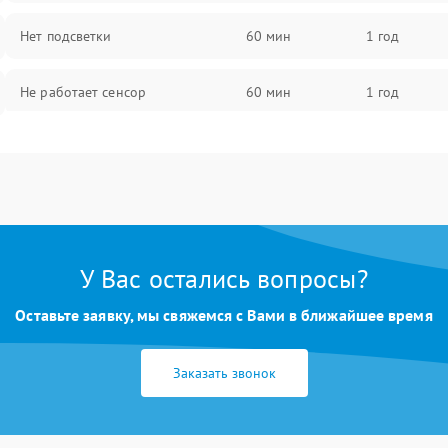
Нет подсветки
60 мин
1 год
Не работает сенсор
60 мин
1 год
Мерцает изображение
60 мин
1 год
Не работает 3D Touch
60 мин
1 год
Не работает Face ID
60 мин
1 год
У Вас остались вопросы?
Оставьте заявку, мы свяжемся с Вами в ближайшее время
Заказать звонок