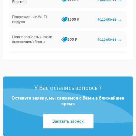
Ethernet
Повреждение Wi-Fi
1500 ₽
Подробнее →
модуля
Неисправность кнопки
500 ₽
Подробнее →
включения/сброса
Окисление контактов
500 ₽
Подробнее →
Неисправность
2000 ₽
Подробнее →
процессора
У Вас остались вопросы?
Поломка оперативной
1500 ₽
Подробнее →
памяти
Оставьте заявку, мы свяжемся с Вами в ближайшее
время
Повреждение flash-
1500 ₽
Подробнее →
памяти
Заказать звонок
Неисправность USB-порта
1000 ₽
Подробнее →