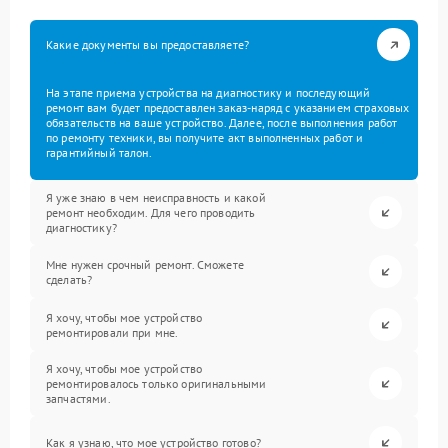
Какие документы вы предоставляете?
На этапе приема устройства на диагностику и последующий
ремонт вам будет предоставлен заказ-наряд с указанием страховых
обязательств на ваше устройство. Далее, после выполнения работ
по ремонту техники, вы получите акт выполненных работ и
гарантийный талон.
Я уже знаю в чем неисправность и какой
ремонт необходим. Для чего проводить
диагностику?
Мне нужен срочный ремонт. Сможете
сделать?
Я хочу, чтобы мое устройство
ремонтировали при мне.
Я хочу, чтобы мое устройство
ремонтировалось только оригинальными
запчастями.
Как я узнаю, что мое устройство готово?