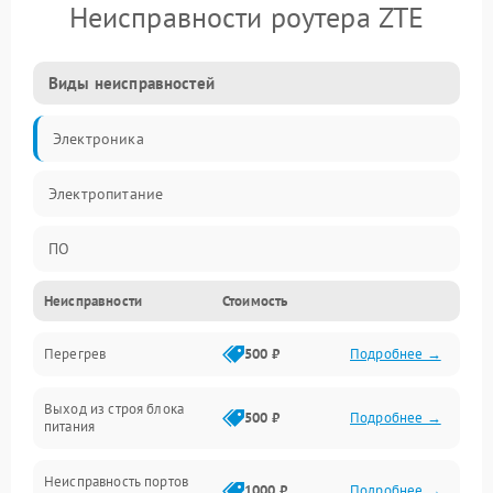
Неисправности роутера ZTE
Виды неисправностей
Электроника
Электропитание
ПО
Неисправности
Стоимость
Сеть
Перегрев
500 ₽
Подробнее →
Беспроводной модуль
Выход из строя блока
Программное обеспечение
500 ₽
Подробнее →
питания
Механические повреждения
Неисправность портов
1000 ₽
Подробнее →