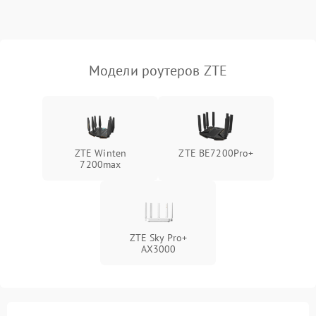
Поломка платы
2000 ₽
Подробнее →
управления
Модели роутеров ZTE
Неисправность
500 ₽
Подробнее →
индикаторов
Повреждение кабелей
500 ₽
Подробнее →
внутри устройства
ZTE Winten
ZTE BE7200Pro+
7200max
Неисправность модуля
2000 ₽
Подробнее →
3G/4G
Поломка разъема питания
500 ₽
Подробнее →
ZTE Sky Pro+
Неисправность системы
AX3000
500 ₽
Подробнее →
охлаждения