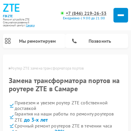
+7 (846) 219-26-53
FIX-ZTE
Ежедневно с 9:00 до 21:00
Ремонт устройств ZTE
Специализированный
cервисный центр г.
Самара
Мы ремонтируем
Позвонить
амаре
Роутер ZTE замена трансформатора портов
Замена трансформатора портов на
роутере ZTE в Самаре
Привезем и увезем роутер ZTE собственной
доставкой
Гарантия на наши работы по ремонту роутеров
до 3-х лет
ZTE
Срочный ремонт роутеров ZTE в течении часа