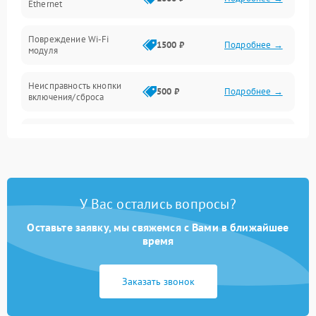
Ethernet
Повреждение Wi-Fi
1500 ₽
Подробнее →
модуля
Неисправность кнопки
500 ₽
Подробнее →
включения/сброса
Окисление контактов
500 ₽
Подробнее →
Неисправность
2000 ₽
Подробнее →
процессора
У Вас остались вопросы?
Поломка оперативной
1500 ₽
Подробнее →
памяти
Оставьте заявку, мы свяжемся с Вами в ближайшее
время
Повреждение flash-
1500 ₽
Подробнее →
памяти
Заказать звонок
Неисправность USB-порта
1000 ₽
Подробнее →