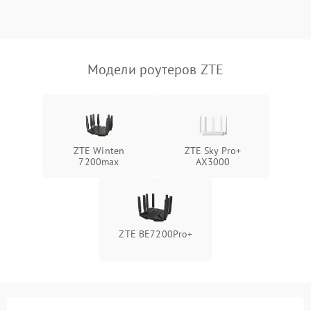
Поломка платы
2000 ₽
Подробнее →
управления
Модели роутеров ZTE
Неисправность
500 ₽
Подробнее →
индикаторов
Повреждение кабелей
500 ₽
Подробнее →
внутри устройства
ZTE Winten
ZTE Sky Pro+
7200max
AX3000
Неисправность модуля
2000 ₽
Подробнее →
3G/4G
Поломка разъема питания
500 ₽
Подробнее →
ZTE BE7200Pro+
Неисправность системы
500 ₽
Подробнее →
охлаждения