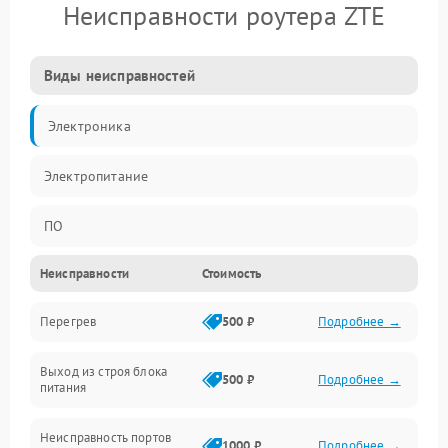
Неисправности роутера ZTE
Виды неисправностей
Электроника
Электропитание
ПО
Неисправности
Стоимость
Сеть
Перегрев
500 ₽
Подробнее →
Беспроводной модуль
Выход из строя блока
Программное обеспечение
500 ₽
Подробнее →
питания
Механические повреждения
Неисправность портов
1000 ₽
Подробнее →