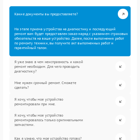
Какие документы вы предоставляете?
На этапе приема устройства на диагностику и последующий
ремонт вам будет предоставлен заказ-наряд с указанием страховых
обязательств на ваше устройство. Далее, после выполнения работ
по ремонту техники, вы получите акт выполненных работ и
гарантийный талон.
Я уже знаю в чем неисправность и какой
ремонт необходим. Для чего проводить
диагностику?
Мне нужен срочный ремонт. Сможете
сделать?
Я хочу, чтобы мое устройство
ремонтировали при мне.
Я хочу, чтобы мое устройство
ремонтировалось только оригинальными
запчастями.
Как я узнаю, что мое устройство готово?