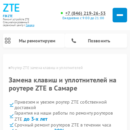
+7 (846) 219-26-53
FIX-ZTE
Ежедневно с 9:00 до 21:00
Ремонт устройств ZTE
Специализированный
cервисный центр г.
Самара
Мы ремонтируем
Позвонить
амаре
Роутер ZTE замена клавиш и уплотнителей
Замена клавиш и уплотнителей на
роутере ZTE в Самаре
Привезем и увезем роутер ZTE собственной
доставкой
Гарантия на наши работы по ремонту роутеров
до 3-х лет
ZTE
Срочный ремонт роутеров ZTE в течении часа