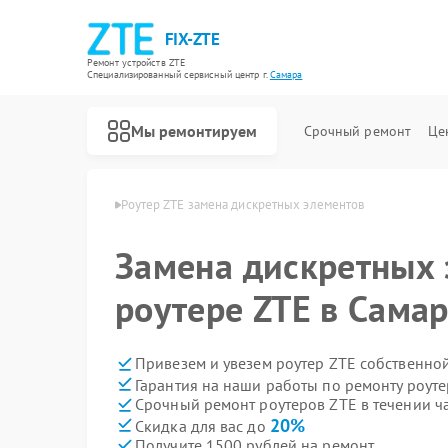
FIX-ZTE
Ремонт устройств ZTE
Специализированный cервисный центр г.
Самара
Мы ремонтируем
Срочный ремонт
Це
утеров ZTE в Самаре
Роутер ZTE замена дискретных элементов
Замена дискретных 
роутере ZTE в Сама
Привезем и увезем роутер ZTE собственно
Гарантия на наши работы по ремонту роут
Срочный ремонт роутеров ZTE в течении ч
20%
Скидка для вас до
Получите 1500 рублей на ремонт