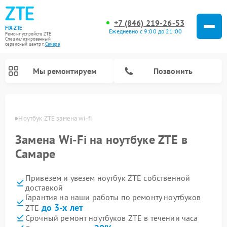
+7 (846) 219-26-53
FIX-ZTE
Ежедневно с 9:00 до 21:00
Ремонт устройств ZTE
Специализированный
cервисный центр г.
Самара
Мы ремонтируем
Позвонить
амаре
Ноутбук ZTE замена wi-fi
Замена Wi-Fi на ноутбуке ZTE в
Самаре
Привезем и увезем ноутбук ZTE собственной
доставкой
Гарантия на наши работы по ремонту ноутбуков
до 3-х лет
ZTE
Срочный ремонт ноутбуков ZTE в течении часа