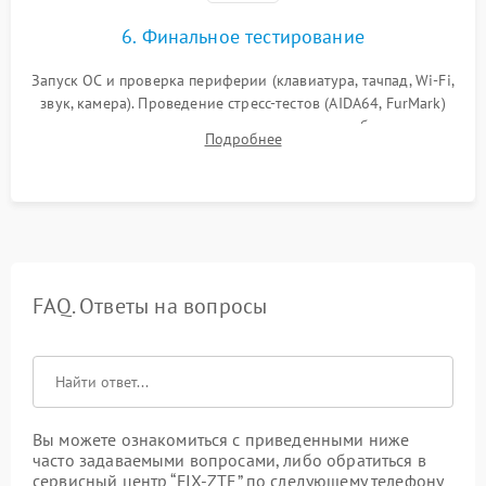
6. Финальное тестирование
Запуск ОС и проверка периферии (клавиатура, тачпад, Wi-Fi,
звук, камера). Проведение стресс-тестов (AIDA64, FurMark)
для контроля температурного режима и стабильности
Подробнее
системы под пиковой нагрузкой.
FAQ. Ответы на вопросы
Вы можете ознакомиться с приведенными ниже
часто задаваемыми вопросами, либо обратиться в
сервисный центр “FIX-ZTE” по следующему телефону