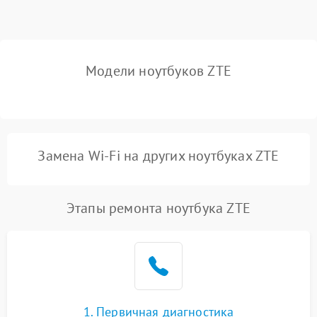
Выход из строя SSD или
HDD: медленная загрузка,
3000 ₽
Подробнее →
ошибки чтения,
пропадание диска
Модели ноутбуков ZTE
Неисправность
оперативной памяти:
2000 ₽
Подробнее →
вылеты приложений,
синие экраны
Замена Wi-Fi на других ноутбуках ZTE
Проблемы Wi‑Fi или
2500 ₽
Подробнее →
Bluetooth модулей
Этапы ремонта ноутбука ZTE
1. Первичная диагностика