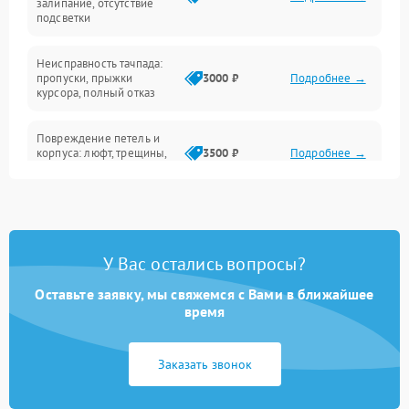
залипание, отсутствие
подсветки
Батарея
Неисправность тачпада:
Сеть и интернет
пропуски, прыжки
3000 ₽
Подробнее →
курсора, полный отказ
Система охлаждения
Повреждение петель и
корпуса: люфт, трещины,
3500 ₽
Подробнее →
деформация
Проблемы аккумулятора:
быстрая разрядка,
2500 ₽
Подробнее →
невозможность зарядки,
вздутие
У Вас остались вопросы?
Оставьте заявку, мы свяжемся с Вами в ближайшее
Неисправность зарядного
время
устройства или разъёма
2000 ₽
Подробнее →
питания
Заказать звонок
Перегрев из‑за пыли,
износа термопасты или
2500 ₽
Подробнее →
неисправности кулера