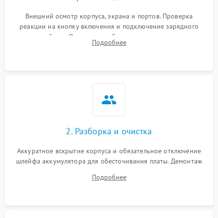
Внешний осмотр корпуса, экрана и портов. Проверка
реакции на кнопку включения и подключение зарядного
устройства. Оценка потребления тока с помощью
Подробнее
лабораторного блока питания для локализации проблемы.
2. Разборка и очистка
Аккуратное вскрытие корпуса и обязательное отключение
шлейфа аккумулятора для обесточивания платы. Демонтаж
системы охлаждения, очистка кулера от пыли и удаление
Подробнее
высохшей термопасты с кристаллов чипов.