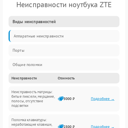
Неисправности ноутбука ZTE
Виды неисправностей
Аппаратные неисправности
Порты
Общие поломки
Неисправности
Стоимость
Устройства
Неисправность матрицы:
Программные ошибки
битые пиксели, мерцание,
5000 ₽
Подробнее →
полосы, отсутствие
подсветки
Электрические и системные сбои
Поломка клавиатуры:
Интерфейсные проблемы
неработающие клавиши,
2500 ₽
Подробнее →