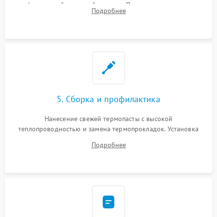
инфракрасной паяльной станции. Прошивка микросхемы
Подробнее
BIOS или замена поврежденных портов USB
5. Сборка и профилактика
Нанесение свежей термопасты с высокой
теплопроводностью и замена термопрокладок. Установка
системы охлаждения, подключение всех внутренних
Подробнее
шлейфов, модулей памяти и накопителей. Предварительная
сборка корпуса.