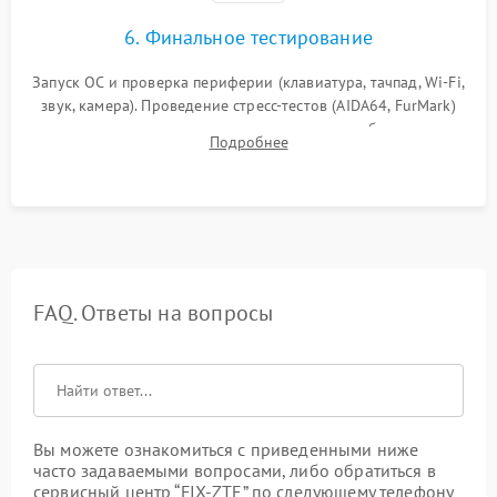
6. Финальное тестирование
Запуск ОС и проверка периферии (клавиатура, тачпад, Wi-Fi,
звук, камера). Проведение стресс-тестов (AIDA64, FurMark)
для контроля температурного режима и стабильности
Подробнее
системы под пиковой нагрузкой.
FAQ. Ответы на вопросы
Вы можете ознакомиться с приведенными ниже
часто задаваемыми вопросами, либо обратиться в
сервисный центр “FIX-ZTE” по следующему телефону