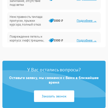
залипание, отсутствие
подсветки
Батарея
Неисправность тачпада:
Сеть и интернет
пропуски, прыжки
3000 ₽
Подробнее →
курсора, полный отказ
Система охлаждения
Повреждение петель и
корпуса: люфт, трещины,
3500 ₽
Подробнее →
деформация
Проблемы аккумулятора:
быстрая разрядка,
2500 ₽
Подробнее →
невозможность зарядки,
вздутие
У Вас остались вопросы?
Оставьте заявку, мы свяжемся с Вами в ближайшее
Неисправность зарядного
время
устройства или разъёма
2000 ₽
Подробнее →
питания
Заказать звонок
Перегрев из‑за пыли,
износа термопасты или
2500 ₽
Подробнее →
неисправности кулера