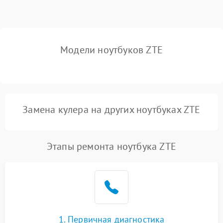
Выход из строя SSD или
HDD: медленная загрузка,
3000 ₽
Подробнее →
ошибки чтения,
пропадание диска
Модели ноутбуков ZTE
Неисправность
оперативной памяти:
2000 ₽
Подробнее →
вылеты приложений,
синие экраны
Замена кулера на других ноутбуках ZTE
Проблемы Wi‑Fi или
2500 ₽
Подробнее →
Bluetooth модулей
Этапы ремонта ноутбука ZTE
1. Первичная диагностика