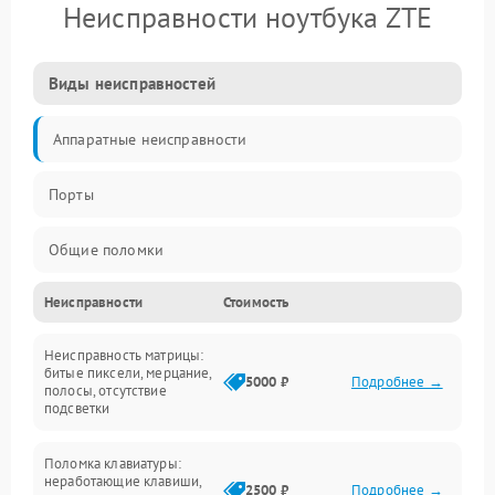
Неисправности ноутбука ZTE
Виды неисправностей
Аппаратные неисправности
Порты
Общие поломки
Неисправности
Стоимость
Устройства
Неисправность матрицы:
Программные ошибки
битые пиксели, мерцание,
5000 ₽
Подробнее →
полосы, отсутствие
подсветки
Электрические и системные сбои
Поломка клавиатуры:
Интерфейсные проблемы
неработающие клавиши,
2500 ₽
Подробнее →