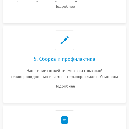
инфракрасной паяльной станции. Прошивка микросхемы
Подробнее
BIOS или замена поврежденных портов USB
5. Сборка и профилактика
Нанесение свежей термопасты с высокой
теплопроводностью и замена термопрокладок. Установка
системы охлаждения, подключение всех внутренних
Подробнее
шлейфов, модулей памяти и накопителей. Предварительная
сборка корпуса.