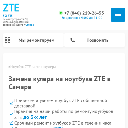
+7 (846) 219-26-53
FIX-ZTE
Ежедневно с 9:00 до 21:00
Ремонт устройств ZTE
Специализированный
cервисный центр г.
Самара
Мы ремонтируем
Позвонить
амаре
Ноутбук ZTE замена кулера
Замена кулера на ноутбуке ZTE в
Самаре
Привезем и увезем ноутбук ZTE собственной
доставкой
Гарантия на наши работы по ремонту ноутбуков
до 3-х лет
ZTE
Срочный ремонт ноутбуков ZTE в течении часа