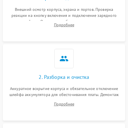
Внешний осмотр корпуса, экрана и портов. Проверка
реакции на кнопку включения и подключение зарядного
устройства. Оценка потребления тока с помощью
Подробнее
лабораторного блока питания для локализации проблемы.
2. Разборка и очистка
Аккуратное вскрытие корпуса и обязательное отключение
шлейфа аккумулятора для обесточивания платы. Демонтаж
системы охлаждения, очистка кулера от пыли и удаление
Подробнее
высохшей термопасты с кристаллов чипов.