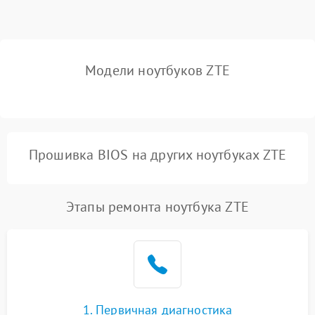
Выход из строя SSD или
HDD: медленная загрузка,
3000 ₽
Подробнее →
ошибки чтения,
пропадание диска
Модели ноутбуков ZTE
Неисправность
оперативной памяти:
2000 ₽
Подробнее →
вылеты приложений,
синие экраны
Прошивка BIOS на других ноутбуках ZTE
Проблемы Wi‑Fi или
2500 ₽
Подробнее →
Bluetooth модулей
Этапы ремонта ноутбука ZTE
1. Первичная диагностика