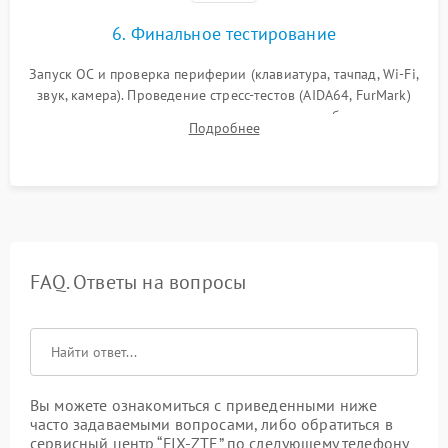
6. Финальное тестирование
Запуск ОС и проверка периферии (клавиатура, тачпад, Wi-Fi,
звук, камера). Проведение стресс-тестов (AIDA64, FurMark)
для контроля температурного режима и стабильности
Подробнее
системы под пиковой нагрузкой.
FAQ. Ответы на вопросы
Вы можете ознакомиться с приведенными ниже
часто задаваемыми вопросами, либо обратиться в
сервисный центр “FIX-ZTE” по следующему телефону