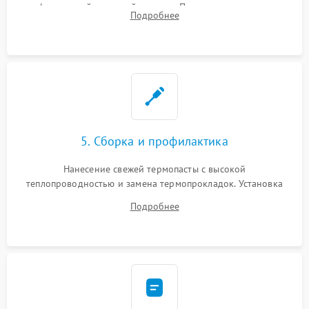
инфракрасной паяльной станции. Прошивка микросхемы
Подробнее
BIOS или замена поврежденных портов USB
5. Сборка и профилактика
Нанесение свежей термопасты с высокой
теплопроводностью и замена термопрокладок. Установка
системы охлаждения, подключение всех внутренних
Подробнее
шлейфов, модулей памяти и накопителей. Предварительная
сборка корпуса.