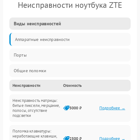
Неисправности ноутбука ZTE
Виды неисправностей
Аппаратные неисправности
Порты
Общие поломки
Неисправности
Стоимость
Устройства
Неисправность матрицы:
Программные ошибки
битые пиксели, мерцание,
5000 ₽
Подробнее →
полосы, отсутствие
подсветки
Электрические и системные сбои
Поломка клавиатуры:
Интерфейсные проблемы
неработающие клавиши,
2500 ₽
Подробнее →