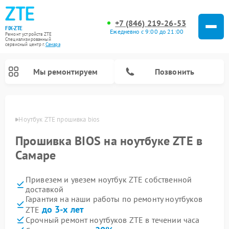
+7 (846) 219-26-53
FIX-ZTE
Ежедневно с 9:00 до 21:00
Ремонт устройств ZTE
Специализированный
cервисный центр г.
Самара
Мы ремонтируем
Позвонить
амаре
Ноутбук ZTE прошивка bios
Прошивка BIOS на ноутбуке ZTE в
Самаре
Привезем и увезем ноутбук ZTE собственной
доставкой
Гарантия на наши работы по ремонту ноутбуков
до 3-х лет
ZTE
Срочный ремонт ноутбуков ZTE в течении часа