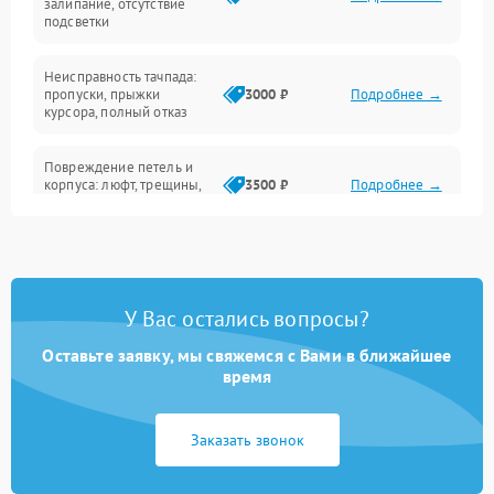
залипание, отсутствие
подсветки
Батарея
Неисправность тачпада:
Сеть и интернет
пропуски, прыжки
3000 ₽
Подробнее →
курсора, полный отказ
Система охлаждения
Повреждение петель и
корпуса: люфт, трещины,
3500 ₽
Подробнее →
деформация
Проблемы аккумулятора:
быстрая разрядка,
2500 ₽
Подробнее →
невозможность зарядки,
вздутие
У Вас остались вопросы?
Оставьте заявку, мы свяжемся с Вами в ближайшее
Неисправность зарядного
время
устройства или разъёма
2000 ₽
Подробнее →
питания
Заказать звонок
Перегрев из‑за пыли,
износа термопасты или
2500 ₽
Подробнее →
неисправности кулера