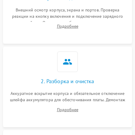
Внешний осмотр корпуса, экрана и портов. Проверка
реакции на кнопку включения и подключение зарядного
устройства. Оценка потребления тока с помощью
Подробнее
лабораторного блока питания для локализации проблемы.
2. Разборка и очистка
Аккуратное вскрытие корпуса и обязательное отключение
шлейфа аккумулятора для обесточивания платы. Демонтаж
системы охлаждения, очистка кулера от пыли и удаление
Подробнее
высохшей термопасты с кристаллов чипов.